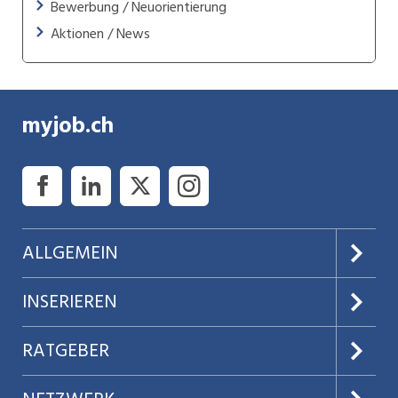
Bewerbung / Neuorientierung
Aktionen / News
myjob.ch
ALLGEMEIN
Über uns
INSERIEREN
AGB
Preise & Leistungen
RATGEBER
Datenschutz
Jobs verwalten
Teilzeit / Flexible Arbeitsmodelle