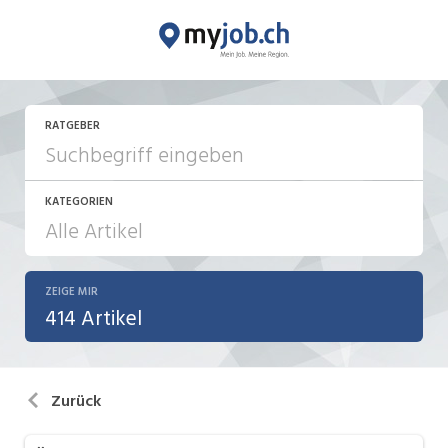
RATGEBER
KATEGORIEN
ZEIGE MIR
Aktionen / News
414 Artikel
Bewerbung / Neuorientierung
Führung
Zurück
Internet / Social Media