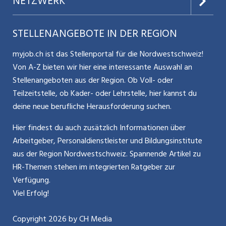
NETZWERK
Nutzungsbedingungen
Benutzermanual
Selbstständigkeit
Aargauerzeitung.ch
STELLENANGEBOTE IN DER REGION
Glossar
Schnittstelle
Personalpolitik / MA-Rekrutierung
CH Media
myjob.ch ist das Stellenportal für die Nordwestschweiz!
Kontakt
Bewerber-Cockpit
Von A-Z bieten wir hier eine interessante Auswahl an
Mitarbeiter 50+ / Pensionierung
ostjob.ch
Stellenangeboten aus der Region. Ob Voll- oder
Impressum
Teilzeitstelle, ob Kader- oder Lehrstelle, hier kannst du
Karriere allgemein
zentraljob.ch
deine neue berufliche Herausforderung suchen.
Internet / Social Media
jobbasel.ch
Hier findest du auch zusätzlich Informationen über
Arbeitgeber, Personaldienstleister und Bildungsinstitute
Führung
jobbern.ch
aus der Region Nordwestschweiz. Spannende Artikel zu
Bewerbung / Neuorientierung
HR-Themen stehen im integrierten Ratgeber zur
jobmittelland.ch
Verfügung.
Aktionen / News
jobzüri.ch
Viel Erfolg!
schaffu.ch (VS)
Copyright
2026
by CH Media