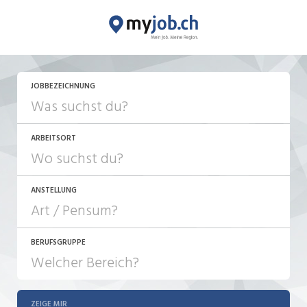
JETZT BEWERBEN
JOBBEZEICHNUNG
ARBEITSORT
ANSTELLUNG
BERUFSGRUPPE
JOB-TYP
10-100%
Festanstellung
ZEIGE MIR