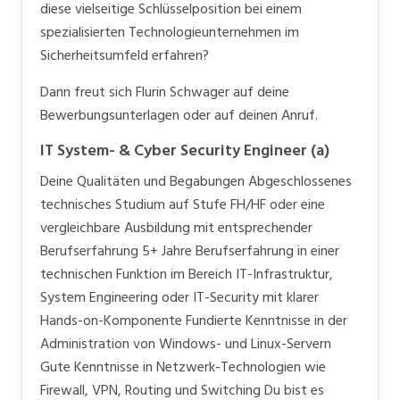
diese vielseitige Schlüsselposition bei einem
Schlüsselpositionen.
spezialisierten Technologieunternehmen im
Sicherheitsumfeld erfahren?
Consult & Pepper ist der verlässliche Partner für
Unternehmen aller Grössen und Branchen. Wir blicken
Dann freut sich Flurin Schwager auf deine
auf langjährige Erfahrung und ausgewiesene
Bewerbungsunterlagen oder auf deinen Anruf.
Leistungserfolge zurück und setzen unser wertvolles
IT System- & Cyber Security Engineer (a)
Beziehungsnetz ziel- und zukunftsgerichtet für Sie
ein.
Deine Qualitäten und Begabungen Abgeschlossenes
technisches Studium auf Stufe FH/HF oder eine
vergleichbare Ausbildung mit entsprechender
Berufserfahrung 5+ Jahre Berufserfahrung in einer
technischen Funktion im Bereich IT-Infrastruktur,
System Engineering oder IT-Security mit klarer
Hands-on-Komponente Fundierte Kenntnisse in der
Administration von Windows- und Linux-Servern
Gute Kenntnisse in Netzwerk-Technologien wie
Firewall, VPN, Routing und Switching Du bist es