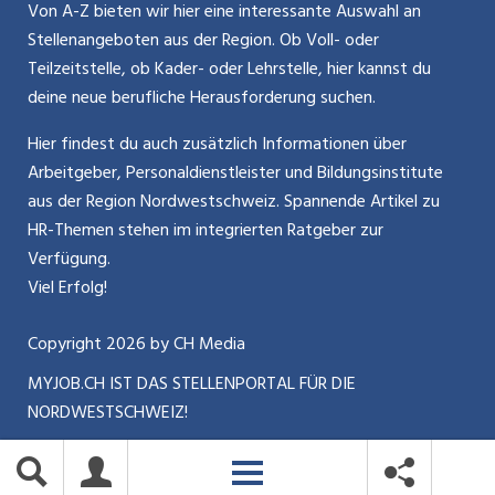
Kontakt
Bewerber-Cockpit
Von A-Z bieten wir hier eine interessante Auswahl an
Mitarbeiter 50+ / Pensionierung
ostjob.ch
Stellenangeboten aus der Region. Ob Voll- oder
Impressum
Teilzeitstelle, ob Kader- oder Lehrstelle, hier kannst du
Karriere allgemein
zentraljob.ch
deine neue berufliche Herausforderung suchen.
Internet / Social Media
jobbasel.ch
Hier findest du auch zusätzlich Informationen über
Arbeitgeber, Personaldienstleister und Bildungsinstitute
Führung
jobbern.ch
aus der Region Nordwestschweiz. Spannende Artikel zu
Bewerbung / Neuorientierung
HR-Themen stehen im integrierten Ratgeber zur
jobmittelland.ch
Verfügung.
Aktionen / News
jobzüri.ch
Viel Erfolg!
schaffu.ch (VS)
Copyright
2026
by CH Media
MYJOB.CH IST DAS STELLENPORTAL FÜR DIE
ajourjob.ch
NORDWESTSCHWEIZ!