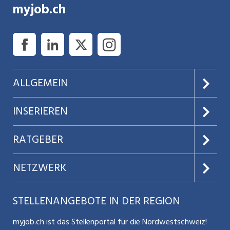
myjob.ch
ALLGEMEIN
Über uns
INSERIEREN
AGB
Preise & Leistungen
RATGEBER
Datenschutz
Jobs verwalten
Teilzeit / Flexible Arbeitsmodelle
NETZWERK
Nutzungsbedingungen
Benutzermanual
Selbstständigkeit
Aargauerzeitung.ch
STELLENANGEBOTE IN DER REGION
Glossar
Schnittstelle
Personalpolitik / MA-Rekrutierung
CH Media
myjob.ch ist das Stellenportal für die Nordwestschweiz!