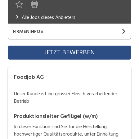
Industrie, Maschinenbau, Anlagenbau,
Produktion
Alle Jobs dieses Anbieters
Informatik, Telekommunikation
FIRMENINFOS
Kaufm. Berufe, Kundendienst, Verwaltung
Foodjob AG
JETZT BEWERBEN
Körperpflege, Wellness
Website
Marketing, Kommunikation, Medien, Druck
Kaderpersonal für Nahrungsmittelunternehmen
Foodjob AG
Mechanik, Elektronik, Optik, Textil (Fertigung)
Lebensmittel
Medizin, Gesundheitswesen, Pflege
Unser Kunde ist ein grosser Fleisch verarbeitender
Fleisch, Metzgerei, Schlachtung, Verarbeitung
Betrieb
Sicherheit, Rettung, Polizei, Zoll
Milch, Käse
Brot, Backwaren
Verkauf, Handel, Kundenberatung,
Produktionsleiter Geflügel (w/m)
Getränke
Aussendienst
In dieser Funktion sind Sie für die Herstellung
Suppen, Saucen, Gewürze, Hilfsstoffe
hochwertiger Qualitätsprodukte, unter Einhaltung
Verpackung, Anlagen, Maschinen