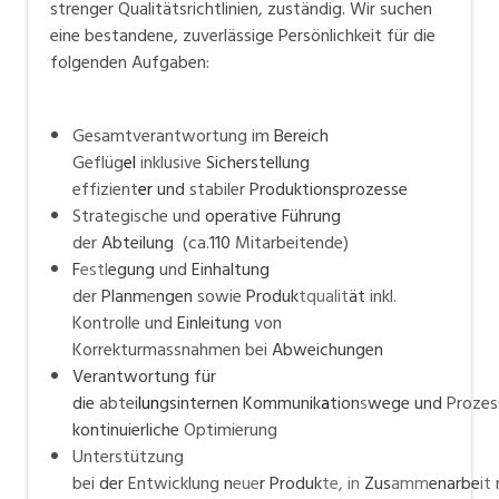
strenger Qualitätsrichtlinien, zuständig. Wir suchen
Geschäftsführung, Marketing, Verkauf,
eine bestandene, zuverlässige Persönlichkeit für die
Aussendienst, Key Account,
folgenden Aufgaben:
QS, QM, Entwicklung
Gesamtverantwortung im
Bereich
Geflüg
el
inklusive
Sicherstellung
effizient
er
und
stabiler
Produktionsprozesse
Strategische und
operative Führung
der
Abteilung
(ca.
110
Mitarbeitende)
F
estl
egung
und
Einhaltung
der
Planm
e
ngen
sowie
Produk
tqualit
ät
inkl.
Kontrolle und
Einleitung
von
Korrekturmassnahmen bei
Abweichungen
Verantwortung für
die
abtei
lun
gsinternen Kommun
i
k
a
tion
s
wege und
Prozes
kontinuierliche
Optimierung
Unterstützung
bei
der
Entwicklung
n
eue
r Produk
te, in
Zus
amm
enarbe
it