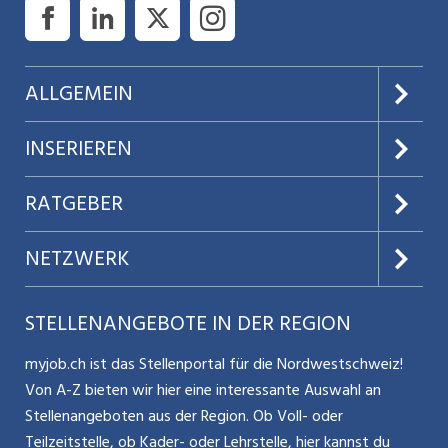
ALLGEMEIN
Über uns
INSERIEREN
AGB
Preise & Leistungen
RATGEBER
Datenschutz
Jobs verwalten
Teilzeit / Flexible Arbeitsmodelle
NETZWERK
Nutzungsbedingungen
Benutzermanual
Selbstständigkeit
Aargauerzeitung.ch
STELLENANGEBOTE IN DER REGION
Glossar
Schnittstelle
Personalpolitik / MA-Rekrutierung
CH Media
myjob.ch ist das Stellenportal für die Nordwestschweiz!
Kontakt
Bewerber-Cockpit
Von A-Z bieten wir hier eine interessante Auswahl an
Mitarbeiter 50+ / Pensionierung
ostjob.ch
Stellenangeboten aus der Region. Ob Voll- oder
Impressum
Teilzeitstelle, ob Kader- oder Lehrstelle, hier kannst du
Karriere allgemein