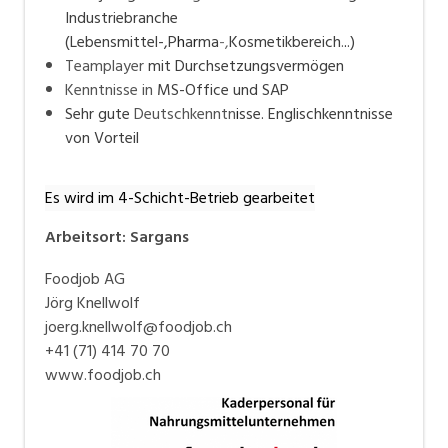
Industriebranche
(Lebensmittel-,P
h
a
r
ma
-,
Kosmetikbereich
.
.
.)
Teamplayer
mit Durchsetzungsvermögen
Kenntnisse in
MS-Office und SAP
Sehr gute
Deutschkenntn
i
sse. Englischkenntnisse
von Vorteil
Es wird im 4-Schicht-Betrieb gearbeitet
Arbeitsort
:
Sargans
Foodjob AG
Jörg Knellwolf
joerg.knellwolf@foodjob.ch
+41 (71) 414 70 70
www.foodjob.ch