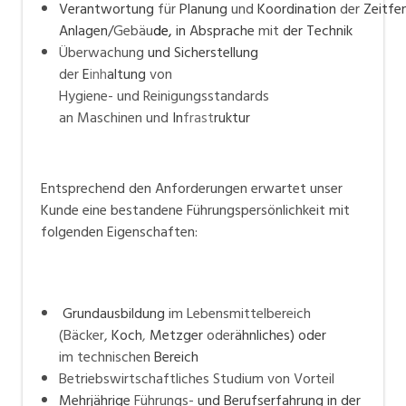
Verantwortung
für
Planung
und
Koordination
der
Zeitfe
Anlagen/
Gebäu
de,
in Absprache
mit
der Technik
Überwachung
und Sicherstellung
der
E
inh
altung
von
Hygiene- und Reinigungsstandards
an Maschinen und
In
frast
ruktur
Entsprechend den Anforderungen erwartet unser
Kunde eine bestandene Führungspersönlichkeit mit
folgenden Eigenschaften:
Grundausbildung
im Lebensmittelbereich
(Bäcker,
Koch
,
Metzger
oder
ähnliches) oder
im technischen
Bereich
Betriebswirtschaftliches Studium von Vorteil
Mehrjährige
Führungs-
und Berufserfahrung in der