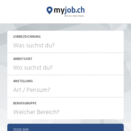
JETZT BEWERBEN
JOBBEZEICHNUNG
ARBEITSORT
ANSTELLUNG
BERUFSGRUPPE
JOB-TYP
10-100%
Festanstellung
ZEIGE MIR