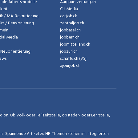
exible Arbeitsmodelle
Aargauerzeitung.ch
gkeit
CH Media
tik / MA-Rekrutierung
ostjob.ch
50+ / Pensionierung
zentraljob.ch
emein
jobbasel.ch
cial Media
jobbern.ch
jobmittelland.ch
Neuorientierung
jobzüri.ch
News
schaffu.ch (VS)
ajourjob.ch
on. Ob Voll- oder Teilzeitstelle, ob Kader- oder Lehrstelle,
eiz. Spannende Artikel zu HR-Themen stehen im integrierten