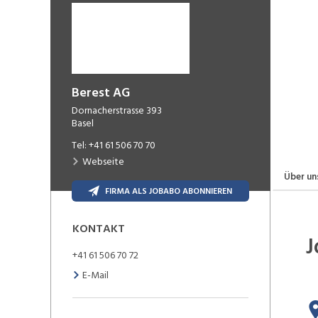
Berest AG
Dornacherstrasse 393
Basel
Tel:
+41 61 506 70 70
Webseite
Über un
FIRMA ALS JOBABO ABONNIEREN
KONTAKT
J
+41 61 506 70 72
E-Mail