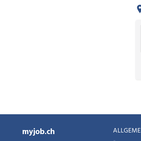
myjob.ch
ALLGEME