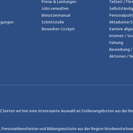
Preise & Leistungen
Teilzeit / Fl
Jobs verwalten
Selbstständi
Benutzermanual
Personalpoli
ngungen
Schnittstelle
Mitarbeiter 
Bewerber-Cockpit
Karriere allg
Internet / So
Führung
Bewerbung / 
Aktionen / 
 bieten wir hier eine interessante Auswahl an Stellenangeboten aus der Regi
r, Personaldienstleister und Bildungsinstitute aus der Region Nordwestschw