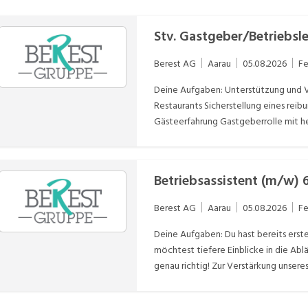
Stv. Gastgeber/Betriebs
Berest AG
Aarau
05.08.2026
Fe
Deine Aufgaben: Unterstützung und Vertretung des Gastgebers in der operativen Leitung des
Restaurants Sicherstellung eines reibungslosen Serviceablaufs mit Fokus auf exzellente
Gästeerfahrung Gastgeberrolle mit herzlicher und authentischer Präsenz – Sie sind die Seele des
Hauses Führung, Motivation und Entwicklung des Serviceteams Koordination zwischen Küche
und Service für eine optimale Umsetzung des
Qualitätssicherung, Bestellungen und die Einha
Tagesgeschäft sowie Sicherstellung e
Berest AG
Aarau
05.08.2026
Fe
Deine Aufgaben: Du hast bereits erste Erfahrungen im Bereich Betriebsführung gesammelt und
möchtest tiefere Einblicke in die Abl
genau richtig! Zur Verstärkung unsere
Betriebsassistent (m/w/d) 60%-80%, d
Aufgaben unterstützt. Unterstützung der Betriebsleitung in organisatorischen und