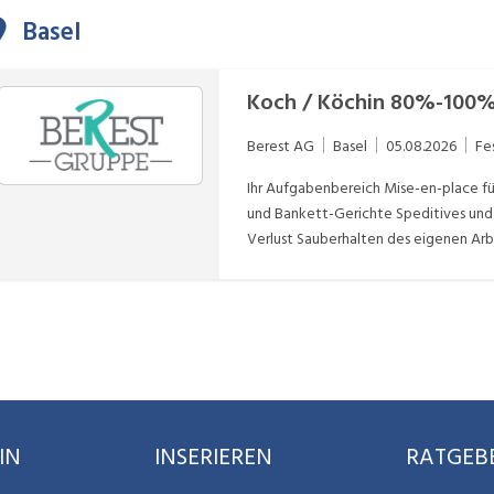
administrativen Belangen Mitarbeit im Service mit herzlicher und professioneller
Basel
Gästebetreuung Mithilfe bei Bestellungen, Dienstplanung und Kassenführung Koordination
zwischen Küche und Service für einen reibungslosen Ablauf V
Koch / Köchin 80%-100% 
Berest AG
Basel
05.08.2026
Fe
Ihr Aufgabenbereich Mise-en-place für die Zubereitung der Gerichte Zubereitung der à Carte
und Bankett-Gerichte Speditives und sauberes Arbeiten Effizientes Arbeiten mit geringem
Verlust Sauberhalten des eigenen A
IN
INSERIEREN
RATGEB