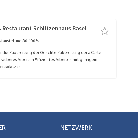
erantwortung für Qualitätssicherung
und Einhaltung der Hygienevorschriften Unterstützung bei Marketing- und Eventplanungen
Restaurant Schützenhaus Basel
stanstellung
80-100%
rbeitsplatzes
ER
NETZWERK