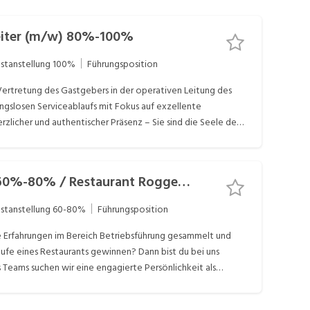
leiter (m/w) 80%-100%
stanstellung
100%
Führungsposition
 gastronomischen Konzepts Verantwortung für
ltung der Hygienevorschriften Aktive Mitarbeit im
Betriebsassistent (m/w) 60%-80% / Restaurant Roggenhausen
iner effizienten Dienstplangestaltung
stanstellung
60-80%
Führungsposition
äufe eines Restaurants gewinnen? Dann bist du bei uns
s Teams suchen wir eine engagierte Persönlichkeit als
ie sowohl im Gästeservice als auch in administrativen