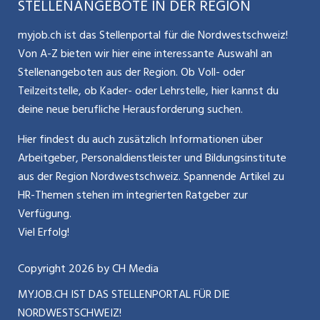
STELLENANGEBOTE IN DER REGION
Glossar
Schnittstelle
Personalpolitik / MA-Rekrutierung
CH Media
myjob.ch ist das Stellenportal für die Nordwestschweiz!
Kontakt
Bewerber-Cockpit
Von A-Z bieten wir hier eine interessante Auswahl an
Mitarbeiter 50+ / Pensionierung
ostjob.ch
Stellenangeboten aus der Region. Ob Voll- oder
Impressum
Teilzeitstelle, ob Kader- oder Lehrstelle, hier kannst du
Karriere allgemein
zentraljob.ch
deine neue berufliche Herausforderung suchen.
Internet / Social Media
jobbasel.ch
Hier findest du auch zusätzlich Informationen über
Arbeitgeber, Personaldienstleister und Bildungsinstitute
Führung
jobbern.ch
aus der Region Nordwestschweiz. Spannende Artikel zu
Bewerbung / Neuorientierung
HR-Themen stehen im integrierten Ratgeber zur
jobmittelland.ch
Verfügung.
Aktionen / News
jobzüri.ch
Viel Erfolg!
schaffu.ch (VS)
Copyright
2026
by CH Media
MYJOB.CH IST DAS STELLENPORTAL FÜR DIE
ajourjob.ch
NORDWESTSCHWEIZ!