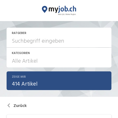
RATGEBER
KATEGORIEN
ZEIGE MIR
Aktionen / News
414 Artikel
Bewerbung / Neuorientierung
Führung
Zurück
Internet / Social Media