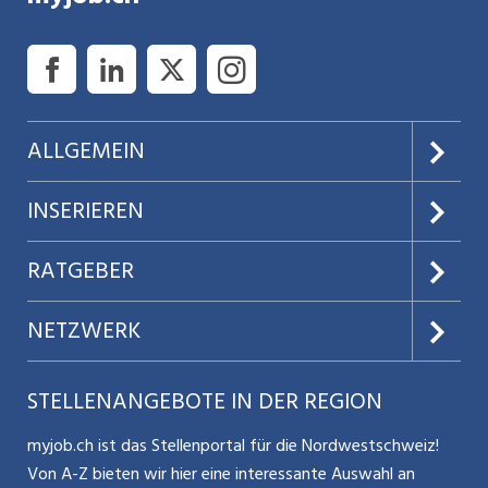
ALLGEMEIN
Über uns
INSERIEREN
AGB
Preise & Leistungen
RATGEBER
Datenschutz
Jobs verwalten
Teilzeit / Flexible Arbeitsmodelle
NETZWERK
Nutzungsbedingungen
Benutzermanual
Selbstständigkeit
Aargauerzeitung.ch
STELLENANGEBOTE IN DER REGION
Glossar
Schnittstelle
Personalpolitik / MA-Rekrutierung
CH Media
myjob.ch ist das Stellenportal für die Nordwestschweiz!
Kontakt
Bewerber-Cockpit
Von A-Z bieten wir hier eine interessante Auswahl an
Mitarbeiter 50+ / Pensionierung