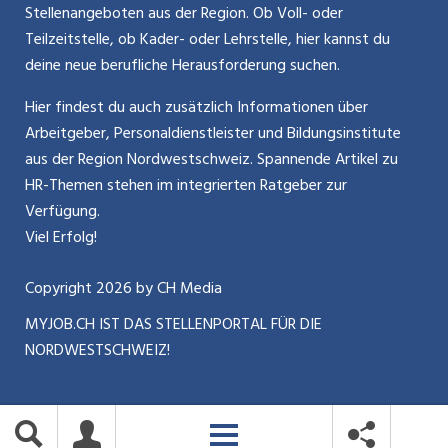
ostjob.ch
Stellenangeboten aus der Region. Ob Voll- oder
Impressum
Teilzeitstelle, ob Kader- oder Lehrstelle, hier kannst du
Karriere allgemein
zentraljob.ch
deine neue berufliche Herausforderung suchen.
Internet / Social Media
jobbasel.ch
Hier findest du auch zusätzlich Informationen über
Arbeitgeber, Personaldienstleister und Bildungsinstitute
Führung
jobbern.ch
aus der Region Nordwestschweiz. Spannende Artikel zu
Bewerbung / Neuorientierung
HR-Themen stehen im integrierten Ratgeber zur
jobmittelland.ch
Verfügung.
Aktionen / News
jobzüri.ch
Viel Erfolg!
schaffu.ch (VS)
Copyright
2026
by CH Media
MYJOB.CH IST DAS STELLENPORTAL FÜR DIE
ajourjob.ch
NORDWESTSCHWEIZ!