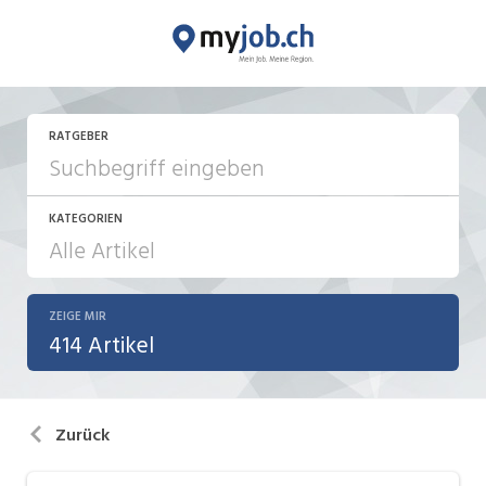
RATGEBER
KATEGORIEN
ZEIGE MIR
Aktionen / News
414 Artikel
Bewerbung / Neuorientierung
Führung
Zurück
Internet / Social Media