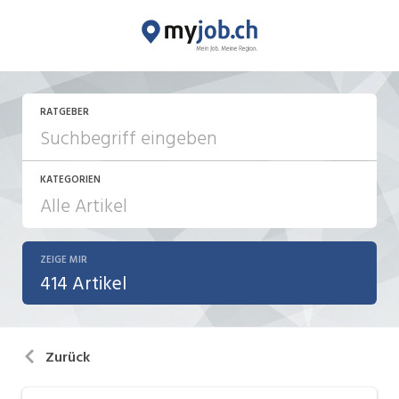
RATGEBER
KATEGORIEN
ZEIGE MIR
Aktionen / News
414 Artikel
Bewerbung / Neuorientierung
Führung
Zurück
Internet / Social Media