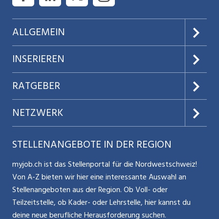
ALLGEMEIN
Über uns
INSERIEREN
AGB
Preise & Leistungen
RATGEBER
Datenschutz
Jobs verwalten
Teilzeit / Flexible Arbeitsmodelle
NETZWERK
Nutzungsbedingungen
Benutzermanual
Selbstständigkeit
Aargauerzeitung.ch
STELLENANGEBOTE IN DER REGION
Glossar
Schnittstelle
Personalpolitik / MA-Rekrutierung
CH Media
myjob.ch ist das Stellenportal für die Nordwestschweiz!
Kontakt
Bewerber-Cockpit
Von A-Z bieten wir hier eine interessante Auswahl an
Mitarbeiter 50+ / Pensionierung
ostjob.ch
Stellenangeboten aus der Region. Ob Voll- oder
Impressum
Teilzeitstelle, ob Kader- oder Lehrstelle, hier kannst du
Karriere allgemein
zentraljob.ch
deine neue berufliche Herausforderung suchen.