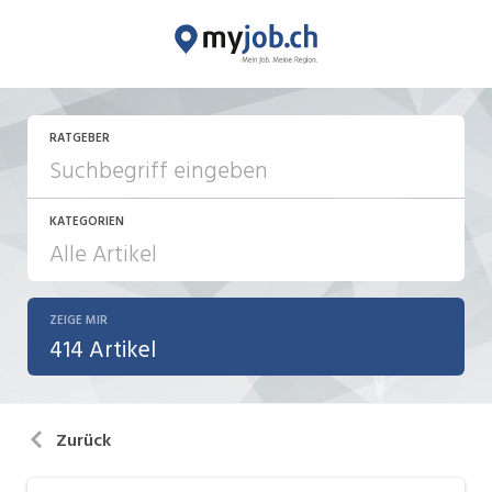
RATGEBER
KATEGORIEN
ZEIGE MIR
Aktionen / News
414 Artikel
Bewerbung / Neuorientierung
Führung
Zurück
Internet / Social Media