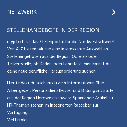
Datenschutz
Jobs verwalten
Teilzeit / Flexible Arbeitsmodelle
NETZWERK
Nutzungsbedingungen
Benutzermanual
Selbstständigkeit
Aargauerzeitung.ch
STELLENANGEBOTE IN DER REGION
Glossar
Schnittstelle
Personalpolitik / MA-Rekrutierung
CH Media
myjob.ch ist das Stellenportal für die Nordwestschweiz!
Kontakt
Bewerber-Cockpit
Von A-Z bieten wir hier eine interessante Auswahl an
Mitarbeiter 50+ / Pensionierung
ostjob.ch
Stellenangeboten aus der Region. Ob Voll- oder
Impressum
Teilzeitstelle, ob Kader- oder Lehrstelle, hier kannst du
Karriere allgemein
zentraljob.ch
deine neue berufliche Herausforderung suchen.
Internet / Social Media
jobbasel.ch
Hier findest du auch zusätzlich Informationen über
Arbeitgeber, Personaldienstleister und Bildungsinstitute
Führung
jobbern.ch
aus der Region Nordwestschweiz. Spannende Artikel zu
Bewerbung / Neuorientierung
HR-Themen stehen im integrierten Ratgeber zur
jobmittelland.ch
Verfügung.
Aktionen / News
jobzüri.ch
Viel Erfolg!