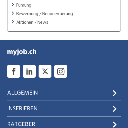
Führung
Bewerbung / Neuorientierung
Aktionen / News
myjob.ch
ALLGEMEIN
Über uns
INSERIEREN
AGB
Preise & Leistungen
RATGEBER