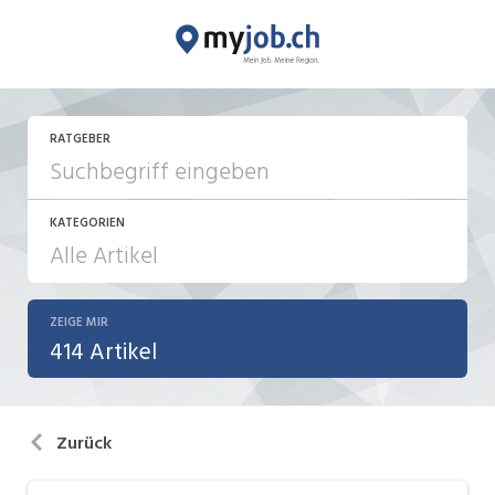
RATGEBER
KATEGORIEN
ZEIGE MIR
Aktionen / News
414 Artikel
Bewerbung / Neuorientierung
Führung
Zurück
Internet / Social Media