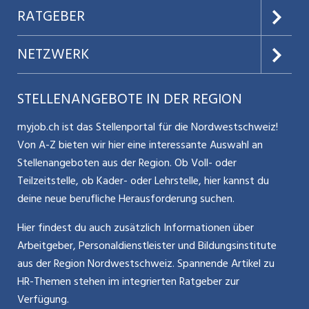
AGB
Preise & Leistungen
RATGEBER
Datenschutz
Jobs verwalten
Teilzeit / Flexible Arbeitsmodelle
NETZWERK
Nutzungsbedingungen
Benutzermanual
Selbstständigkeit
Aargauerzeitung.ch
STELLENANGEBOTE IN DER REGION
Glossar
Schnittstelle
Personalpolitik / MA-Rekrutierung
CH Media
myjob.ch ist das Stellenportal für die Nordwestschweiz!
Kontakt
Bewerber-Cockpit
Von A-Z bieten wir hier eine interessante Auswahl an
Mitarbeiter 50+ / Pensionierung
ostjob.ch
Stellenangeboten aus der Region. Ob Voll- oder
Impressum
Teilzeitstelle, ob Kader- oder Lehrstelle, hier kannst du
Karriere allgemein
zentraljob.ch
deine neue berufliche Herausforderung suchen.
Internet / Social Media
jobbasel.ch
Hier findest du auch zusätzlich Informationen über
Arbeitgeber, Personaldienstleister und Bildungsinstitute
Führung
jobbern.ch
aus der Region Nordwestschweiz. Spannende Artikel zu
Bewerbung / Neuorientierung
HR-Themen stehen im integrierten Ratgeber zur
jobmittelland.ch
Verfügung.