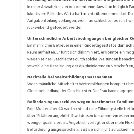
In einer Anwaltskanzlei bekommt eine Anwältin lediglich Fam
lukrativere Fälle des Wirtschaftsrechts übernehmen darf. Da 
Aufgabenteilung verlangen, wenn sie schlechter bezahlt wir
rückwirkend gefordert werden.
Unterschiedliche Arbeitsbedingungen bei gleicher Qu
Ein männlicher Betreuer in einer Kindertagesstätte darf sich 
Raum aufhalten. Er fühlt sich diskriminiert, er könnte ein mö
wegen seines Geschlechts durch solche Weisungen benachte
sowohl eine Beseitigung der diskriminierenden Vorschriften
Nachteile bei Weiterbildungsmassnahmen
Wenn männliche Mitarbeiter Weiterbildungen komplett bezah
Gleichbehandlung der Geschlechter. Die Frau kann dagegen 
Beförderungsausschluss wegen bestimmter Familien
Eine Mutter über 40 wird nicht auf eine Führungsstelle beför
über 15 Jahren angehört. Stattdessen bekommt ein Mann mit
weniger qualifiziert ist. Angeblich verfügt er über mehr Flex
Beförderung ausgesprochen, lässt sie sich nicht zurücknehme