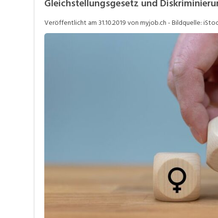
Gleichstellungsgesetz und Diskriminieru
Personalpolitik / MA-Rekrutierung
S
Veröffentlicht am
31.10.2019
von myjob.ch - Bildquelle: iSto