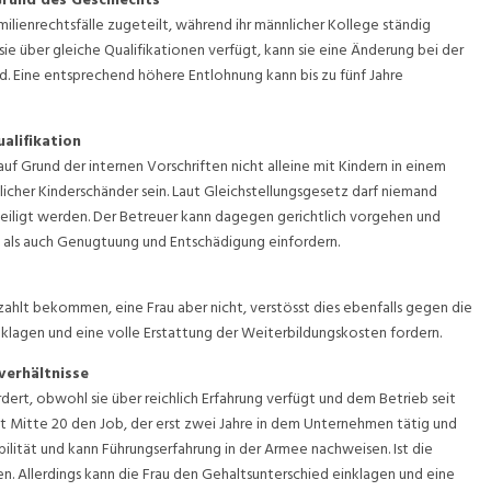
ilienrechtsfälle zugeteilt, während ihr männlicher Kollege ständig
sie über gleiche Qualifikationen verfügt, kann sie eine Änderung bei der
d. Eine entsprechend höhere Entlohnung kann bis zu fünf Jahre
alifikation
auf Grund der internen Vorschriften nicht alleine mit Kindern in einem
glicher Kinderschänder sein. Laut Gleichstellungsgesetz darf niemand
iligt werden. Der Betreuer kann dagegen gerichtlich vorgehen und
, als auch Genugtuung und Entschädigung einfordern.
lt bekommen, eine Frau aber nicht, verstösst dies ebenfalls gegen die
klagen und eine volle Erstattung der Weiterbildungskosten fordern.
verhältnisse
dert, obwohl sie über reichlich Erfahrung verfügt und dem Betrieb seit
 Mitte 20 den Job, der erst zwei Jahre in dem Unternehmen tätig und
ibilität und kann Führungserfahrung in der Armee nachweisen. Ist die
n. Allerdings kann die Frau den Gehaltsunterschied einklagen und eine