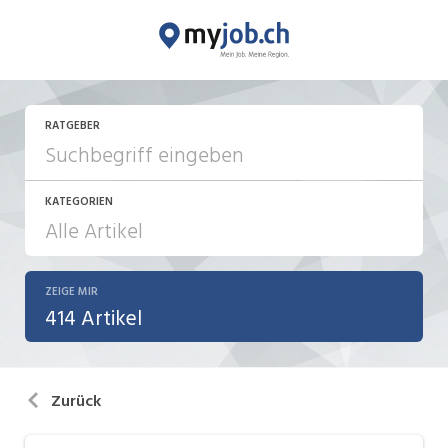
RATGEBER
KATEGORIEN
ZEIGE MIR
Aktionen / News
414 Artikel
Bewerbung / Neuorientierung
Führung
Zurück
Internet / Social Media