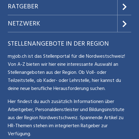
AGB
Preise & Leistungen
RATGEBER
Datenschutz
Jobs verwalten
Teilzeit / Flexible Arbeitsmodelle
NETZWERK
Nutzungsbedingungen
Benutzermanual
Selbstständigkeit
Aargauerzeitung.ch
STELLENANGEBOTE IN DER REGION
Glossar
Schnittstelle
Personalpolitik / MA-Rekrutierung
CH Media
myjob.ch ist das Stellenportal für die Nordwestschweiz!
Kontakt
Bewerber-Cockpit
Von A-Z bieten wir hier eine interessante Auswahl an
Mitarbeiter 50+ / Pensionierung
ostjob.ch
Stellenangeboten aus der Region. Ob Voll- oder
Impressum
Teilzeitstelle, ob Kader- oder Lehrstelle, hier kannst du
Karriere allgemein
zentraljob.ch
deine neue berufliche Herausforderung suchen.
Internet / Social Media
jobbasel.ch
Hier findest du auch zusätzlich Informationen über
Arbeitgeber, Personaldienstleister und Bildungsinstitute
Führung
jobbern.ch
aus der Region Nordwestschweiz. Spannende Artikel zu
Bewerbung / Neuorientierung
HR-Themen stehen im integrierten Ratgeber zur
jobmittelland.ch
Verfügung.