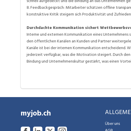
schnell aufgedeckt und die Bindung an das Unternehmen ges
8. Feedbackgespräch: Mitarbeiter schätzen offline transp
konstruktive Kritik steigern sich Produktivität und Zufrieden
Durchdachte Kommunikation sichert Wettbewerbsvo
Interne und externen Kommunikation eines Unternehmens steh
den öffentlichen Kanälen an Kunden und Partner weitergeleit
Kanäle ist bei der internen Kommunikation entscheidend. We
jederzeit verfügbar, was die Motivation steigert. Durch d
Bindung und Unternehmenskultur gestärkt, was einen Vortei
myjob.ch
ALLGEME
Über uns
AGB