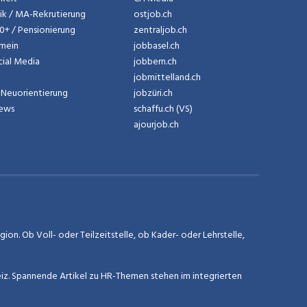
tik / MA-Rekrutierung
ostjob.ch
50+ / Pensionierung
zentraljob.ch
emein
jobbasel.ch
cial Media
jobbern.ch
jobmittelland.ch
Neuorientierung
jobzüri.ch
News
schaffu.ch (VS)
ajourjob.ch
on. Ob Voll- oder Teilzeitstelle, ob Kader- oder Lehrstelle,
eiz. Spannende Artikel zu HR-Themen stehen im integrierten