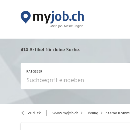
414
Artikel für deine Suche.
RATGEBER
Aktionen / News
B
www.myjob.ch
Führung
Interne Kommu
Zurück
Internet / Social Media
Ka