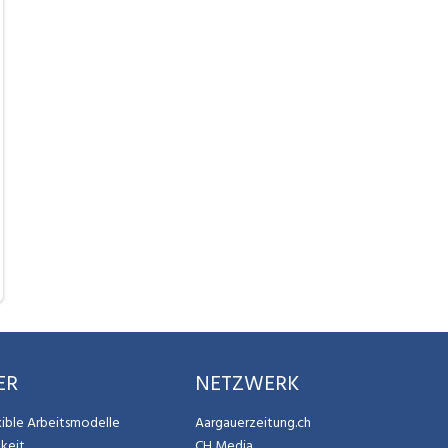
ER
NETZWERK
exible Arbeitsmodelle
Aargauerzeitung.ch
gkeit
CH Media