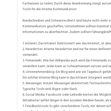
Fachwissen zu teilen. Durch diese Anerkennung steigt autom
Tools für die interne Kommunikation
Rundschreiben und Schwarzes Brett sind heute nicht mehr ze
Kommunikation geschaffen. Unternehmen sollten maximal z
Informationen zu überfrachten. Zudem sollten Führungskräft
1. Intranet: Das Intranet funktioniert wie das Internet, ist 
2. Newsletter: Interne Newsletter sind nur für einen definie
versendet.
3. Firmenwiki: Wie bei Wikipedia auch wird das Firmenwiki vo
verändern kann. Jeder kann so Schwarmwissen nutzen und sei
4. Unternehmensblog: Ein Blog wird wie ein Tagebuch geführ
Ein solcher interner Blog kann in das Intranet integriert werd
5. Messenger: Instant Messenger übermitteln Textnachrichten
Typische Tools sind Skype oder Slack
6. Social Media: Facebook oder LinkedIn bieten die Möglic
Mitarbeiter surfen länger in den sozialen Medien herum, als 
7. Feedbacktools: Es gibt verschiedene Tools, mit denen si