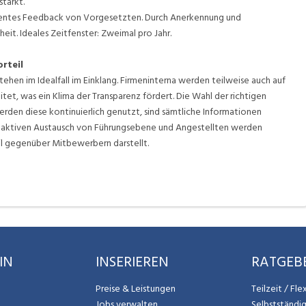
tärkt.
arentes Feedback von Vorgesetzten. Durch Anerkennung und
heit. Ideales Zeitfenster: Zweimal pro Jahr.
rteil
en im Idealfall im Einklang. Firmeninterna werden teilweise auch auf
et, was ein Klima der Transparenz fördert. Die Wahl der richtigen
rden diese kontinuierlich genutzt, sind sämtliche Informationen
en aktiven Austausch von Führungsebene und Angestellten werden
l gegenüber Mitbewerbern darstellt.
IN
INSERIEREN
RATGEB
Preise & Leistungen
Teilzeit / Fl
Jobs verwalten
Selbstständi