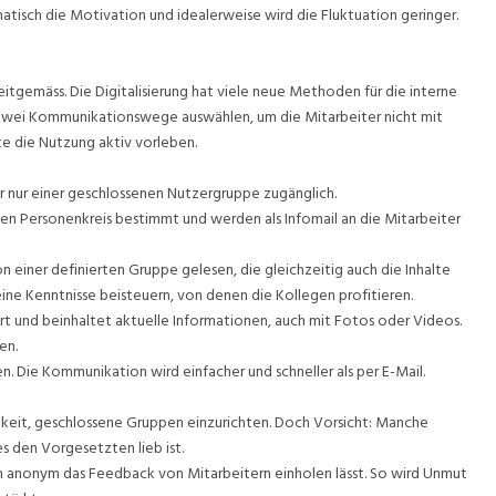
atisch die Motivation und idealerweise wird die Fluktuation geringer.
itgemäss. Die Digitalisierung hat viele neue Methoden für die interne
wei Kommunikationswege auswählen, um die Mitarbeiter nicht mit
e die Nutzung aktiv vorleben.
aber nur einer geschlossenen Nutzergruppe zugänglich.
rten Personenkreis bestimmt und werden als Infomail an die Mitarbeiter
n einer definierten Gruppe gelesen, die gleichzeitig auch die Inhalte
ne Kenntnisse beisteuern, von denen die Kollegen profitieren.
t und beinhaltet aktuelle Informationen, auch mit Fotos oder Videos.
en.
. Die Kommunikation wird einfacher und schneller als per E-Mail.
hkeit, geschlossene Gruppen einzurichten. Doch Vorsicht: Manche
es den Vorgesetzten lieb ist.
ch anonym das Feedback von Mitarbeitern einholen lässt. So wird Unmut