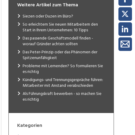
eitsmodelle
Weitere Artikel zum Thema
Siezen oder Duzen im Büro?
So erleichtern Sie neuen Mitarbeitern den
Start in Ihrem Unternehmen: 10 Tipps
Das passende Geschäftsmodell finden -
worauf Gründer achten sollten
Das Peter-Prinzip oder das Phänomen der
Spitzenunfähigkeit
Probleme mit Lernenden? So formulieren Sie
es richtig
Kündigungs- und Trennungsgespräche führen:
Mitarbeiter mit Anstand verabschieden
Als Führungskraft bewerben - so machen Sie
es richtig
Kategorien