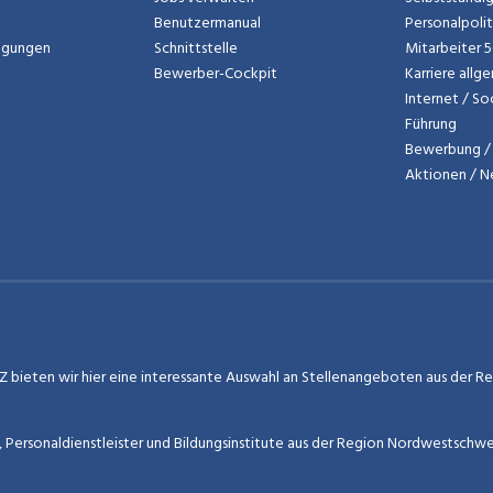
Benutzermanual
Personalpoli
ngungen
Schnittstelle
Mitarbeiter 
Bewerber-Cockpit
Karriere allg
Internet / So
Führung
Bewerbung / 
Aktionen / 
 bieten wir hier eine interessante Auswahl an Stellenangeboten aus der Regi
r, Personaldienstleister und Bildungsinstitute aus der Region Nordwestschw